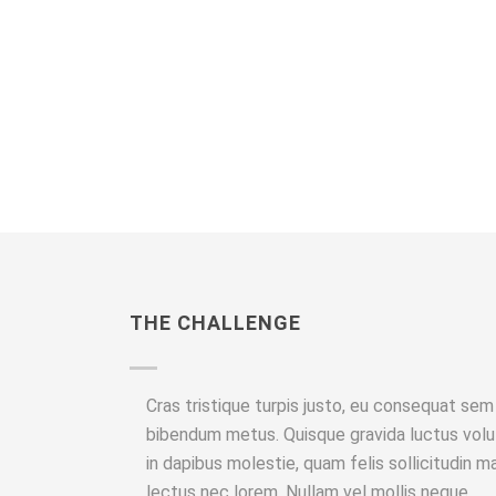
CICLOPE APP UI/UX DE
USER INTERFACE
THE CHALLENGE
Cras tristique turpis justo, eu consequat se
bibendum metus. Quisque gravida luctus volut
in dapibus molestie, quam felis sollicitudin m
lectus nec lorem. Nullam vel mollis neque.